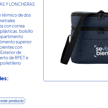
RAS Y LONCHERAS
o térmico de dos
metrales
ta con correa
plásticas, bolsillo
ompartimento
timento superior
ipientes con
 Exterior de
ierto de RPET e
polietileno
les:
 este producto