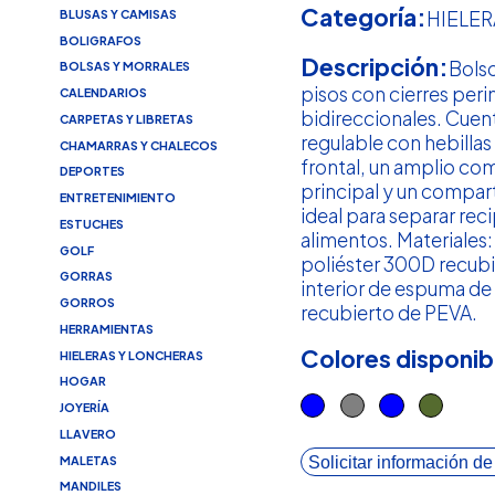
Categoría:
BLUSAS Y CAMISAS
HIELE
BOLIGRAFOS
Descripción:
Bols
BOLSAS Y MORRALES
pisos con cierres peri
CALENDARIOS
bidireccionales. Cuen
CARPETAS Y LIBRETAS
regulable con hebillas 
CHAMARRAS Y CHALECOS
frontal, un amplio c
DEPORTES
principal y un compar
ENTRETENIMIENTO
ideal para separar rec
ESTUCHES
alimentos. Materiales:
GOLF
poliéster 300D recub
GORRAS
interior de espuma de 
GORROS
recubierto de PEVA.
HERRAMIENTAS
Colores disponib
HIELERAS Y LONCHERAS
HOGAR
JOYERÍA
LLAVERO
Solicitar información de
MALETAS
MANDILES