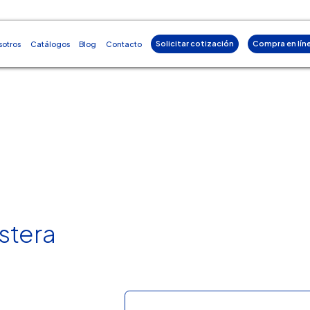
Solicitar cotización
Compra en lín
sotros
Catálogos
Blog
Contacto
stera