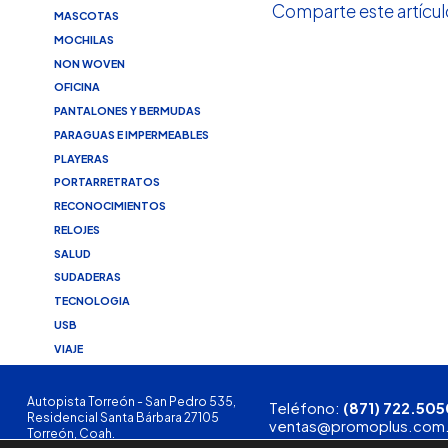
Comparte este artícul
MASCOTAS
MOCHILAS
NON WOVEN
OFICINA
PANTALONES Y BERMUDAS
PARAGUAS E IMPERMEABLES
PLAYERAS
PORTARRETRATOS
RECONOCIMIENTOS
RELOJES
SALUD
SUDADERAS
TECNOLOGIA
USB
VIAJE
Autopista Torreón - San Pedro 535,
Teléfono:
(871) 722.505
Residencial Santa Bárbara 27105
ventas@promoplus.com
Torreón, Coah.