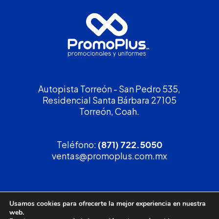
Autopista Torreón - San Pedro 535,
Residencial Santa Bárbara 27105
Torreón, Coah.
Teléfono:
(871) 722.5050
ventas@promoplus.com.mx
¡Solicita tu
cotización
!
Usamos cookies para ofrecerte la mejor experiencia en nuestra
web.