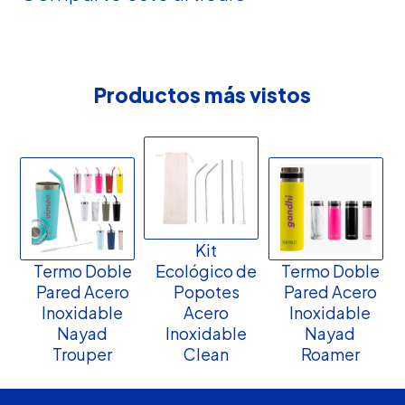
Productos más vistos
Kit
Termo Doble
Ecológico de
Termo Doble
Pared Acero
Popotes
Pared Acero
Inoxidable
Acero
Inoxidable
Nayad
Inoxidable
Nayad
Trouper
Clean
Roamer