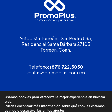
Autopista Torreón - San Pedro 535,
Residencial Santa Bárbara 27105
Torreón, Coah.
Teléfono:
(871) 722.5050
ventas@promoplus.com.mx
¡Solicita tu
cotización
!
Usamos cookies para ofrecerte la mejor experiencia en nuestra
web.
(800) 90 PROMO
Puedes encontrar más información sobre qué cookies estamos
usando o desactivarlas en los
ajustes
.