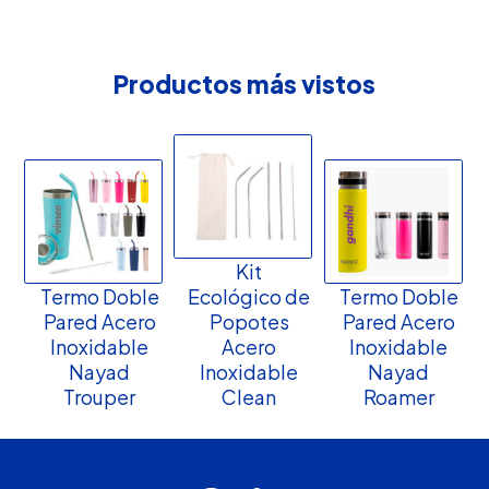
Productos más vistos
Kit
Termo Doble
Ecológico de
Termo Doble
Pared Acero
Popotes
Pared Acero
Inoxidable
Acero
Inoxidable
Nayad
Inoxidable
Nayad
Trouper
Clean
Roamer