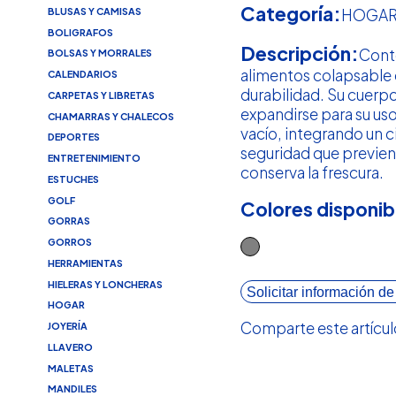
Categoría:
BLUSAS Y CAMISAS
HOGA
BOLIGRAFOS
Descripción:
Cont
BOLSAS Y MORRALES
alimentos colapsable d
CALENDARIOS
durabilidad. Su cuerpo
CARPETAS Y LIBRETAS
expandirse para su us
CHAMARRAS Y CHALECOS
vacío, integrando un 
DEPORTES
seguridad que previe
ENTRETENIMIENTO
conserva la frescura.
ESTUCHES
GOLF
Colores disponib
GORRAS
GORROS
HERRAMIENTAS
HIELERAS Y LONCHERAS
Solicitar información de
HOGAR
Comparte este artícul
JOYERÍA
LLAVERO
MALETAS
MANDILES