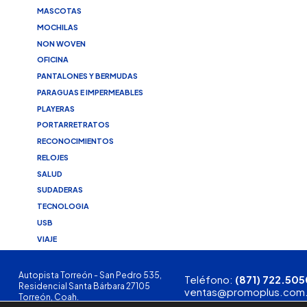
MASCOTAS
MOCHILAS
NON WOVEN
OFICINA
PANTALONES Y BERMUDAS
PARAGUAS E IMPERMEABLES
PLAYERAS
PORTARRETRATOS
RECONOCIMIENTOS
RELOJES
SALUD
SUDADERAS
TECNOLOGIA
USB
VIAJE
Autopista Torreón - San Pedro 535,
Teléfono:
(871) 722.505
Residencial Santa Bárbara 27105
ventas@promoplus.com
Torreón, Coah.