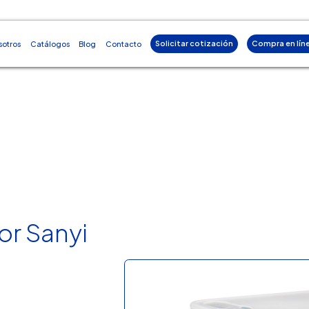
Solicitar cotización
Compra en lín
sotros
Catálogos
Blog
Contacto
r Sanyi