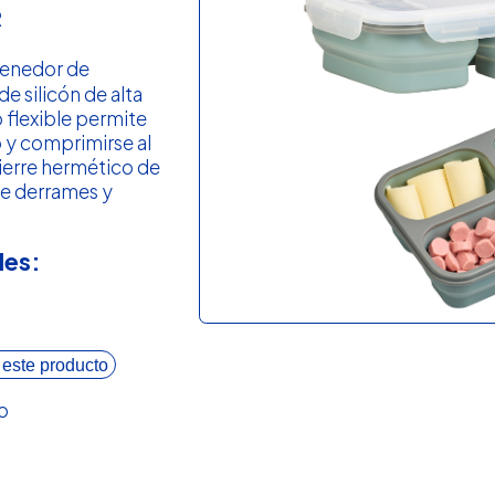
R
enedor de
e silicón de alta
 flexible permite
o y comprimirse al
cierre hermético de
ne derrames y
les:
 este producto
o