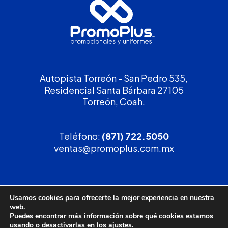
Autopista Torreón - San Pedro 535,
Residencial Santa Bárbara 27105
Torreón, Coah.
Teléfono:
(871) 722.5050
ventas@promoplus.com.mx
¡Solicita tu
cotización
!
Usamos cookies para ofrecerte la mejor experiencia en nuestra
web.
(800) 90 PROMO
Puedes encontrar más información sobre qué cookies estamos
usando o desactivarlas en los
ajustes
.