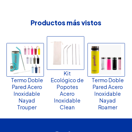
Productos más vistos
Kit
Termo Doble
Ecológico de
Termo Doble
Pared Acero
Popotes
Pared Acero
Inoxidable
Acero
Inoxidable
Nayad
Inoxidable
Nayad
Trouper
Clean
Roamer