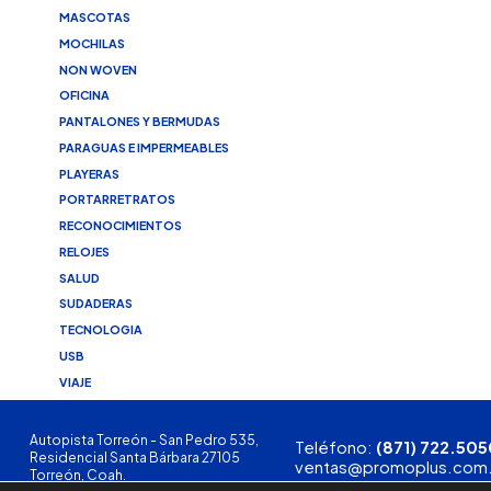
MASCOTAS
MOCHILAS
NON WOVEN
OFICINA
PANTALONES Y BERMUDAS
PARAGUAS E IMPERMEABLES
PLAYERAS
PORTARRETRATOS
RECONOCIMIENTOS
RELOJES
SALUD
SUDADERAS
TECNOLOGIA
USB
VIAJE
Autopista Torreón - San Pedro 535,
Teléfono:
(871) 722.505
Residencial Santa Bárbara 27105
ventas@promoplus.com
Torreón, Coah.