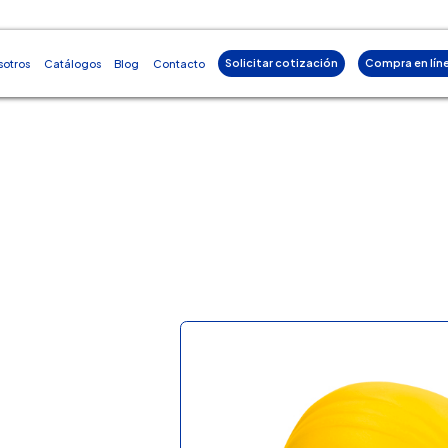
Solicitar cotización
Compra en lín
sotros
Catálogos
Blog
Contacto
t