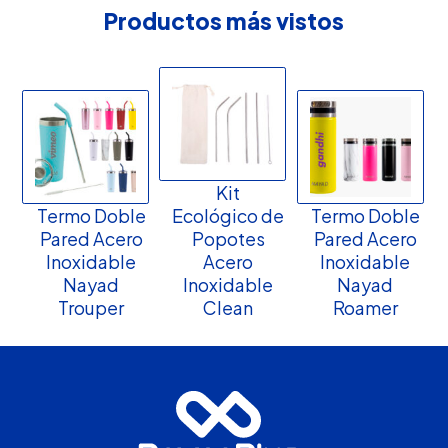
Productos más vistos
Kit
Termo Doble
Ecológico de
Termo Doble
Pared Acero
Popotes
Pared Acero
Inoxidable
Acero
Inoxidable
Nayad
Inoxidable
Nayad
Trouper
Clean
Roamer