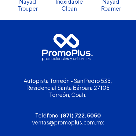
Nayad
Inoxidable
Nayad
Trouper
Clean
Roamer
Autopista Torreón - San Pedro 535,
Residencial Santa Bárbara 27105
Torreón, Coah.
Teléfono:
(871) 722.5050
ventas@promoplus.com.mx