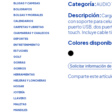
Categoría:
BLUSAS Y CAMISAS
AUDIO 
BOLIGRAFOS
Descripción:
Carg
BOLSAS Y MORRALES
con soporte para celul
CALENDARIOS
puerto USB, dos puert
CARPETAS Y LIBRETAS
touch. Incluye cable t
CHAMARRAS Y CHALECOS
DEPORTES
Colores disponib
ENTRETENIMIENTO
ESTUCHES
GOLF
GORRAS
Solicitar información de
GORROS
HERRAMIENTAS
Comparte este artícul
HIELERAS Y LONCHERAS
HOGAR
JOYERÍA
LLAVERO
MALETAS
MANDILES