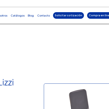
Solicitar cotización
Compra en lín
sotros
Catálogos
Blog
Contacto
izzi