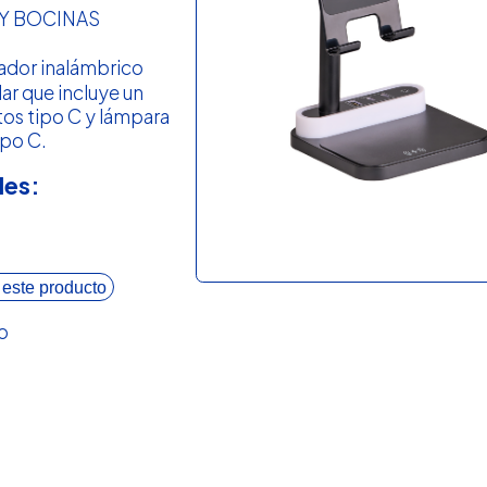
Y BOCINAS
ador inalámbrico
ar que incluye un
os tipo C y lámpara
ipo C.
les:
 este producto
o