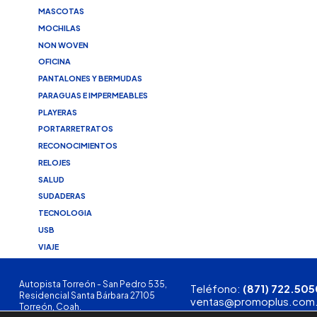
MASCOTAS
MOCHILAS
NON WOVEN
OFICINA
PANTALONES Y BERMUDAS
PARAGUAS E IMPERMEABLES
PLAYERAS
PORTARRETRATOS
RECONOCIMIENTOS
RELOJES
SALUD
SUDADERAS
TECNOLOGIA
USB
VIAJE
Autopista Torreón - San Pedro 535,
Teléfono:
(871) 722.505
Residencial Santa Bárbara 27105
ventas@promoplus.com
Torreón, Coah.