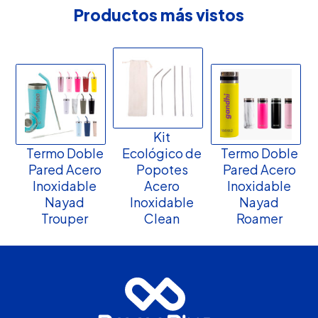
Productos más vistos
Kit
Termo Doble
Ecológico de
Termo Doble
Pared Acero
Popotes
Pared Acero
Inoxidable
Acero
Inoxidable
Nayad
Inoxidable
Nayad
Trouper
Clean
Roamer