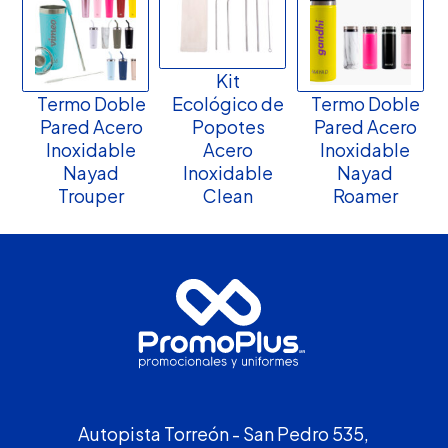
Kit
Termo Doble
Ecológico de
Termo Doble
Pared Acero
Popotes
Pared Acero
Inoxidable
Acero
Inoxidable
Nayad
Inoxidable
Nayad
Trouper
Clean
Roamer
Autopista Torreón - San Pedro 535,