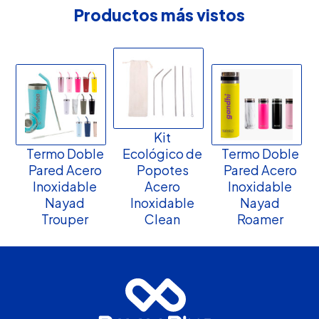
Productos más vistos
Kit
Termo Doble
Ecológico de
Termo Doble
Pared Acero
Popotes
Pared Acero
Inoxidable
Acero
Inoxidable
Nayad
Inoxidable
Nayad
Trouper
Clean
Roamer