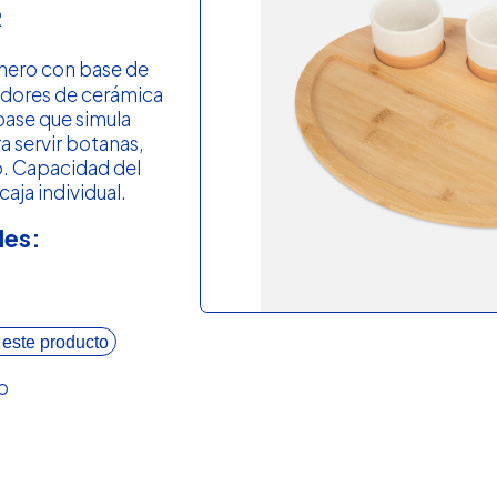
R
nero con base de
dores de cerámica
base que simula
a servir botanas,
lo. Capacidad del
aja individual.
les:
 este producto
o