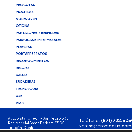
MASCOTAS
MOCHILAS
NON WOVEN
OFICINA
PANTALONES Y BERMUDAS
PARAGUAS E IMPERMEABLES
PLAYERAS
PORTARRETRATOS
RECONOCIMIENTOS
RELOJES
SALUD
SUDADERAS
TECNOLOGIA
USB
VIAJE
Autopista Torreón - San Pedro 535,
Teléfono:
(871) 722.505
Residencial Santa Bárbara 27105
ventas@promoplus.com
Torreón, Coah.