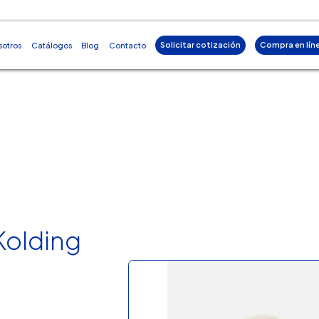
Solicitar cotización
Compra en lín
sotros
Catálogos
Blog
Contacto
Kolding