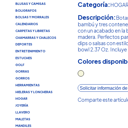
Categoría:
BLUSAS Y CAMISAS
HOGA
BOLIGRAFOS
Descripción:
Bota
BOLSAS Y MORRALES
bambú y tres contene
CALENDARIOS
con un acabado en la 
CARPETAS Y LIBRETAS
madera. Perfectos par
CHAMARRAS Y CHALECOS
dips o salsas con esti
DEPORTES
bowl 2.37 Oz. Incluye c
ENTRETENIMIENTO
ESTUCHES
Colores disponib
GOLF
GORRAS
GORROS
HERRAMIENTAS
Solicitar información de
HIELERAS Y LONCHERAS
Comparte este artícul
HOGAR
JOYERÍA
LLAVERO
MALETAS
MANDILES