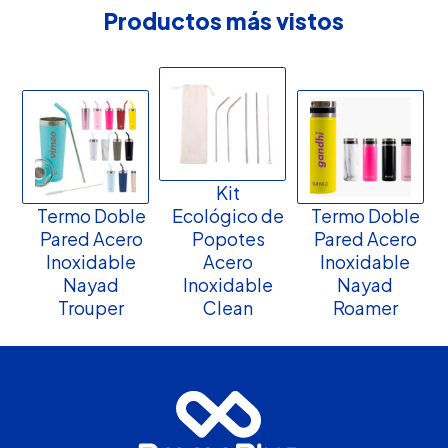
Productos más vistos
Kit
Termo Doble
Ecológico de
Termo Doble
Pared Acero
Popotes
Pared Acero
Inoxidable
Acero
Inoxidable
Nayad
Inoxidable
Nayad
Trouper
Clean
Roamer