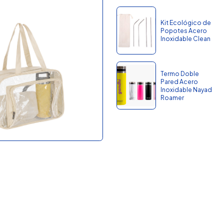
Kit Ecológico de
Popotes Acero
Inoxidable Clean
Termo Doble
Pared Acero
Inoxidable Nayad
Roamer