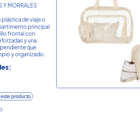
S Y MORRALES
 plástica de viaje o
artimento principal
llo frontal con
eforzadas y una
ependiente que
impio y organizado.
les:
 este producto
o