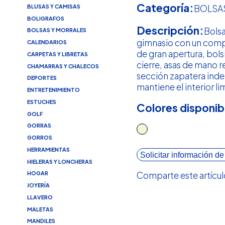
Categoría:
BLUSAS Y CAMISAS
BOLSA
BOLIGRAFOS
Descripción:
Bolsa
BOLSAS Y MORRALES
gimnasio con un comp
CALENDARIOS
de gran apertura, bolsi
CARPETAS Y LIBRETAS
cierre, asas de mano r
CHAMARRAS Y CHALECOS
sección zapatera ind
DEPORTES
mantiene el interior l
ENTRETENIMIENTO
ESTUCHES
Colores disponib
GOLF
GORRAS
GORROS
HERRAMIENTAS
Solicitar información de
HIELERAS Y LONCHERAS
Comparte este artícul
HOGAR
JOYERÍA
LLAVERO
MALETAS
MANDILES