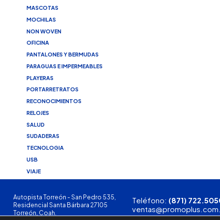
MASCOTAS
MOCHILAS
NON WOVEN
OFICINA
PANTALONES Y BERMUDAS
PARAGUAS E IMPERMEABLES
PLAYERAS
PORTARRETRATOS
RECONOCIMIENTOS
RELOJES
SALUD
SUDADERAS
TECNOLOGIA
USB
VIAJE
Autopista Torreón - San Pedro 535,
Teléfono:
(871) 722.505
Residencial Santa Bárbara 27105
ventas@promoplus.com
Torreón, Coah.