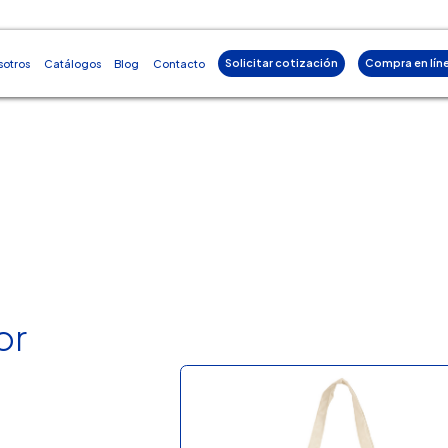
Solicitar cotización
Compra en lín
sotros
Catálogos
Blog
Contacto
or