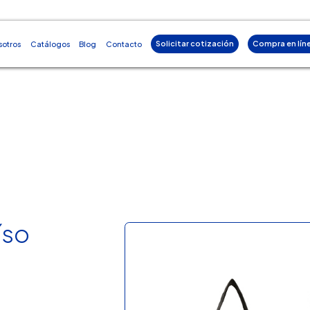
Solicitar cotización
Compra en lín
sotros
Catálogos
Blog
Contacto
íso