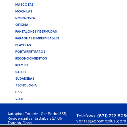
MASCOTAS
MOCHILAS
NON WOVEN
OFICINA
PANTALONES Y BERMUDAS
PARAGUAS E IMPERMEABLES
PLAYERAS
PORTARRETRATOS
RECONOCIMIENTOS
RELOJES
SALUD
SUDADERAS
TECNOLOGIA
USB
VIAJE
Autopista Torreón - San Pedro 535,
Teléfono:
(871) 722.505
Residencial Santa Bárbara 27105
ventas@promoplus.com
Torreón, Coah.