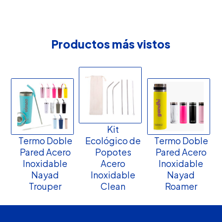
Productos más vistos
Kit
Termo Doble
Ecológico de
Termo Doble
Pared Acero
Popotes
Pared Acero
Inoxidable
Acero
Inoxidable
Nayad
Inoxidable
Nayad
Trouper
Clean
Roamer