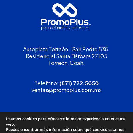
Autopista Torreón - San Pedro 535,
Residencial Santa Bárbara 27105
Torreón, Coah.
Teléfono:
(871) 722.5050
ventas@promoplus.com.mx
¡Solicita tu
cotización
!
Usamos cookies para ofrecerte la mejor experiencia en nuestra
web.
(800) 90 PROMO
Puedes encontrar más información sobre qué cookies estamos