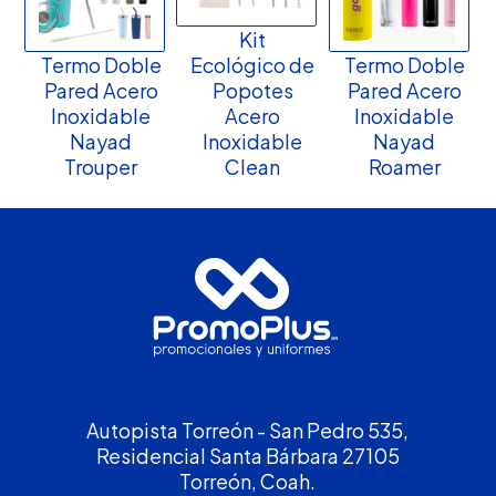
Kit
Termo Doble
Ecológico de
Termo Doble
Pared Acero
Popotes
Pared Acero
Inoxidable
Acero
Inoxidable
Nayad
Inoxidable
Nayad
Trouper
Clean
Roamer
Autopista Torreón - San Pedro 535,
Residencial Santa Bárbara 27105
Torreón, Coah.