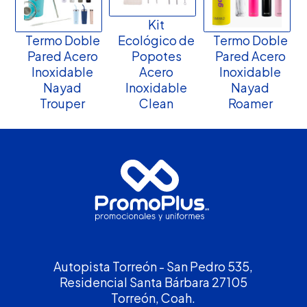
Kit
Termo Doble
Ecológico de
Termo Doble
Pared Acero
Popotes
Pared Acero
Inoxidable
Acero
Inoxidable
Nayad
Inoxidable
Nayad
Trouper
Clean
Roamer
Autopista Torreón - San Pedro 535,
Residencial Santa Bárbara 27105
Torreón, Coah.