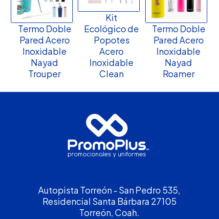
Kit
Termo Doble
Ecológico de
Termo Doble
Pared Acero
Popotes
Pared Acero
Inoxidable
Acero
Inoxidable
Nayad
Inoxidable
Nayad
Trouper
Clean
Roamer
Autopista Torreón - San Pedro 535,
Residencial Santa Bárbara 27105
Torreón, Coah.