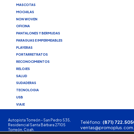
MASCOTAS
MOCHILAS
NON WOVEN
OFICINA
PANTALONES Y BERMUDAS
PARAGUAS E IMPERMEABLES
PLAYERAS
PORTARRETRATOS
RECONOCIMIENTOS
RELOJES
SALUD
SUDADERAS
TECNOLOGIA
USB
VIAJE
Autopista Torreón - San Pedro 535,
Teléfono:
(871) 722.505
Residencial Santa Bárbara 27105
ventas@promoplus.com
Torreón, Coah.