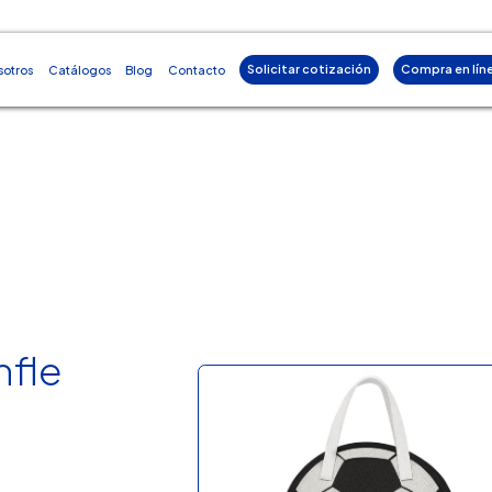
Solicitar cotización
Compra en lín
sotros
Catálogos
Blog
Contacto
nfle