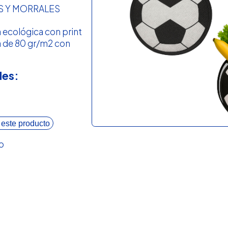
S Y MORRALES
 ecológica con print
a de 80 gr/m2 con
les:
 este producto
o