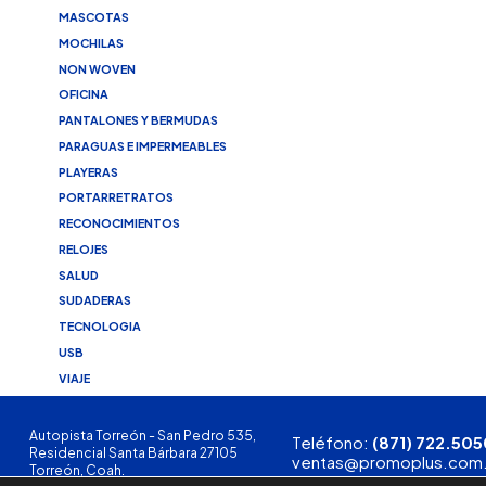
MASCOTAS
MOCHILAS
NON WOVEN
OFICINA
PANTALONES Y BERMUDAS
PARAGUAS E IMPERMEABLES
PLAYERAS
PORTARRETRATOS
RECONOCIMIENTOS
RELOJES
SALUD
SUDADERAS
TECNOLOGIA
USB
VIAJE
Autopista Torreón - San Pedro 535,
Teléfono:
(871) 722.505
Residencial Santa Bárbara 27105
ventas@promoplus.com
Torreón, Coah.