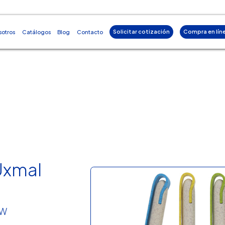
Solicitar cotización
Compra en lín
sotros
Catálogos
Blog
Contacto
Uxmal
BW