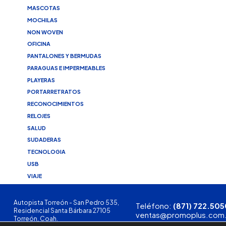
MASCOTAS
MOCHILAS
NON WOVEN
OFICINA
PANTALONES Y BERMUDAS
PARAGUAS E IMPERMEABLES
PLAYERAS
PORTARRETRATOS
RECONOCIMIENTOS
RELOJES
SALUD
SUDADERAS
TECNOLOGIA
USB
VIAJE
Autopista Torreón - San Pedro 535,
Teléfono:
(871) 722.505
Residencial Santa Bárbara 27105
ventas@promoplus.com
Torreón, Coah.