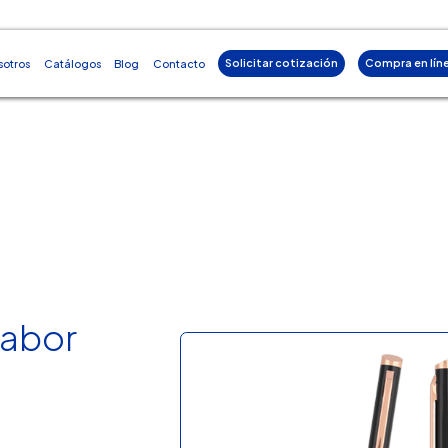
Solicitar cotización
Compra en lín
sotros
Catálogos
Blog
Contacto
Tabor