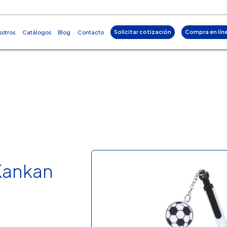
Solicitar cotización
Compra en lín
sotros
Catálogos
Blog
Contacto
Kankan