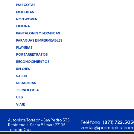
MASCOTAS
MOCHILAS
NON WOVEN
OFICINA
PANTALONES Y BERMUDAS
PARAGUAS E IMPERMEABLES
PLAYERAS
PORTARRETRATOS
RECONOCIMIENTOS
RELOJES
SALUD
SUDADERAS
TECNOLOGIA
USB
VIAJE
Autopista Torreón - San Pedro 535,
Teléfono:
(871) 722.505
Residencial Santa Bárbara 27105
ventas@promoplus.com
Torreón, Coah.