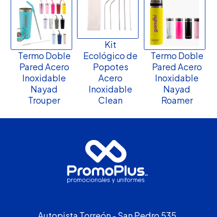
Kit
Termo Doble
Ecológico de
Termo Doble
Pared Acero
Popotes
Pared Acero
Inoxidable
Acero
Inoxidable
Nayad
Inoxidable
Nayad
Trouper
Clean
Roamer
Autopista Torreón - San Pedro 535,