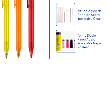
Kit Ecológico de
Popotes Acero
Inoxidable Clean
Termo Doble
Pared Acero
Inoxidable Nayad
Roamer