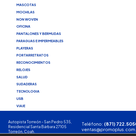
MASCOTAS
MOCHILAS
NON WOVEN
OFICINA
PANTALONES Y BERMUDAS
PARAGUAS E IMPERMEABLES
PLAYERAS
PORTARRETRATOS
RECONOCIMIENTOS
RELOJES
SALUD
SUDADERAS
TECNOLOGIA
USB
VIAJE
Autopista Torreón - San Pedro 535,
Teléfono:
(871) 722.505
Residencial Santa Bárbara 27105
ventas@promoplus.com
Torreón, Coah.