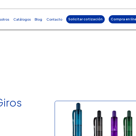
Solicitar cotización
Compra en lín
sotros
Catálogos
Blog
Contacto
Giros