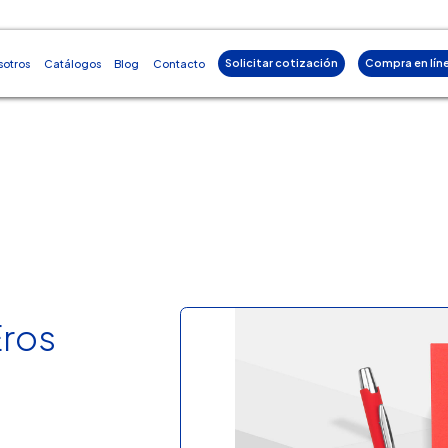
Solicitar cotización
Compra en lín
sotros
Catálogos
Blog
Contacto
Eros