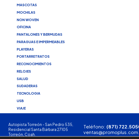
MASCOTAS
MOCHILAS
NON WOVEN
OFICINA
PANTALONES Y BERMUDAS
PARAGUAS E IMPERMEABLES
PLAYERAS
PORTARRETRATOS
RECONOCIMIENTOS
RELOJES
SALUD
SUDADERAS
TECNOLOGIA
USB
VIAJE
Autopista Torreón - San Pedro 535,
Teléfono:
(871) 722.505
Residencial Santa Bárbara 27105
ventas@promoplus.com
Torreón, Coah.