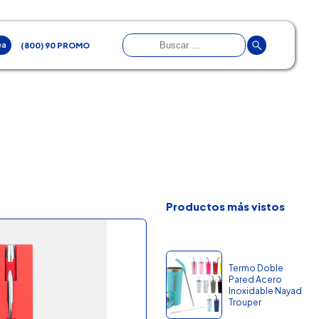
ea
(800) 90 PROMO
Productos más vistos
Termo Doble
Pared Acero
Inoxidable Nayad
Trouper