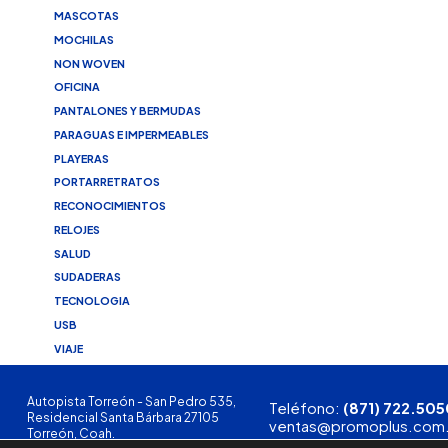
MASCOTAS
MOCHILAS
NON WOVEN
OFICINA
PANTALONES Y BERMUDAS
PARAGUAS E IMPERMEABLES
PLAYERAS
PORTARRETRATOS
RECONOCIMIENTOS
RELOJES
SALUD
SUDADERAS
TECNOLOGIA
USB
VIAJE
Autopista Torreón - San Pedro 535,
Teléfono:
(871) 722.505
Residencial Santa Bárbara 27105
ventas@promoplus.com
Torreón, Coah.