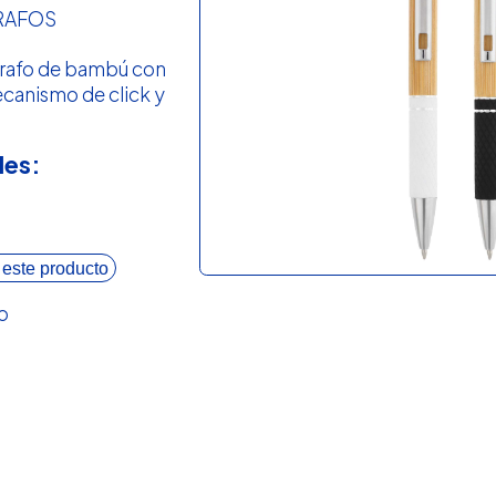
RAFOS
grafo de bambú con
ecanismo de click y
les:
 este producto
o