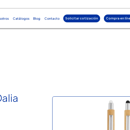
Solicitar cotización
Compra en lín
sotros
Catálogos
Blog
Contacto
alia