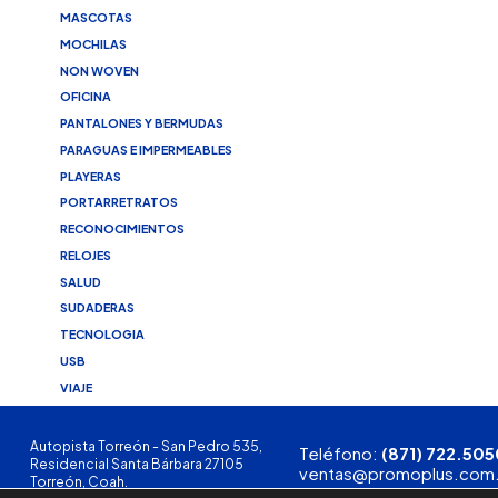
MASCOTAS
MOCHILAS
NON WOVEN
OFICINA
PANTALONES Y BERMUDAS
PARAGUAS E IMPERMEABLES
PLAYERAS
PORTARRETRATOS
RECONOCIMIENTOS
RELOJES
SALUD
SUDADERAS
TECNOLOGIA
USB
VIAJE
Autopista Torreón - San Pedro 535,
Teléfono:
(871) 722.505
Residencial Santa Bárbara 27105
ventas@promoplus.com
Torreón, Coah.