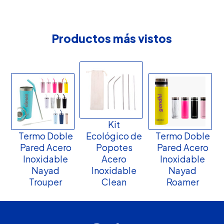
Productos más vistos
Kit
Termo Doble
Ecológico de
Termo Doble
Pared Acero
Popotes
Pared Acero
Inoxidable
Acero
Inoxidable
Nayad
Inoxidable
Nayad
Trouper
Clean
Roamer