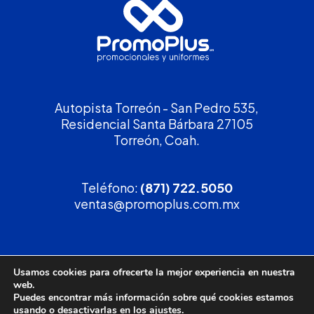
Autopista Torreón - San Pedro 535,
Residencial Santa Bárbara 27105
Torreón, Coah.
Teléfono:
(871) 722.5050
ventas@promoplus.com.mx
¡Solicita tu
cotización
!
Usamos cookies para ofrecerte la mejor experiencia en nuestra
web.
(800) 90 PROMO
Puedes encontrar más información sobre qué cookies estamos
usando o desactivarlas en los
ajustes
.