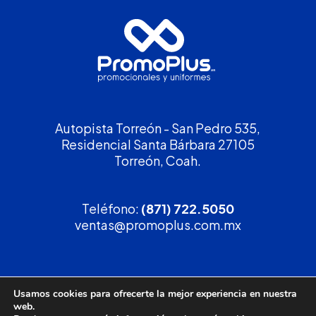
Autopista Torreón - San Pedro 535,
Residencial Santa Bárbara 27105
Torreón, Coah.
Teléfono:
(871) 722.5050
ventas@promoplus.com.mx
¡Solicita tu
cotización
!
Usamos cookies para ofrecerte la mejor experiencia en nuestra
web.