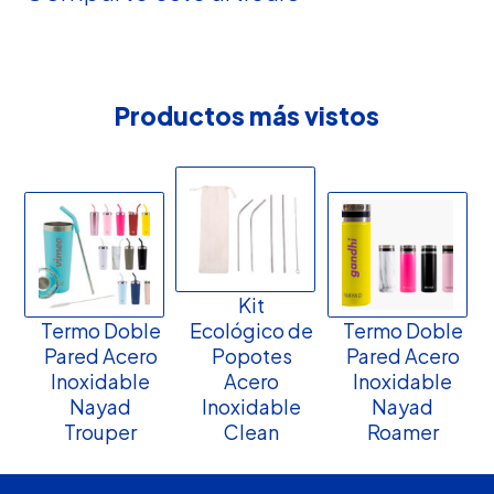
Productos más vistos
Kit
Termo Doble
Ecológico de
Termo Doble
Pared Acero
Popotes
Pared Acero
Inoxidable
Acero
Inoxidable
Nayad
Inoxidable
Nayad
Trouper
Clean
Roamer