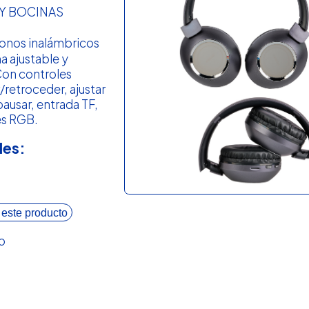
Y BOCINAS
fonos inalámbricos
 ajustable y
Con controles
r/retroceder, ajustar
ausar, entrada TF,
ces RGB.
les:
 este producto
o