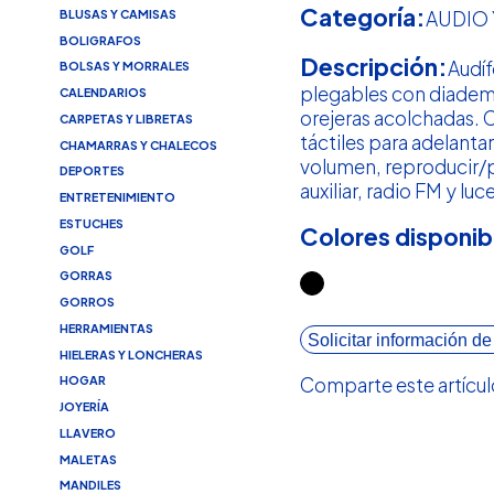
Categoría:
BLUSAS Y CAMISAS
AUDIO 
BOLIGRAFOS
Descripción:
Audí
BOLSAS Y MORRALES
plegables con diadema
CALENDARIOS
orejeras acolchadas. 
CARPETAS Y LIBRETAS
táctiles para adelanta
CHAMARRAS Y CHALECOS
volumen, reproducir/p
DEPORTES
auxiliar, radio FM y lu
ENTRETENIMIENTO
ESTUCHES
Colores disponib
GOLF
GORRAS
GORROS
HERRAMIENTAS
Solicitar información de
HIELERAS Y LONCHERAS
Comparte este artícul
HOGAR
JOYERÍA
LLAVERO
MALETAS
MANDILES