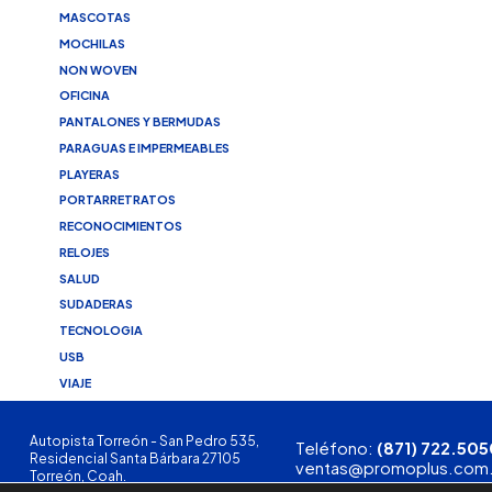
MASCOTAS
MOCHILAS
NON WOVEN
OFICINA
PANTALONES Y BERMUDAS
PARAGUAS E IMPERMEABLES
PLAYERAS
PORTARRETRATOS
RECONOCIMIENTOS
RELOJES
SALUD
SUDADERAS
TECNOLOGIA
USB
VIAJE
Autopista Torreón - San Pedro 535,
Teléfono:
(871) 722.505
Residencial Santa Bárbara 27105
ventas@promoplus.com
Torreón, Coah.