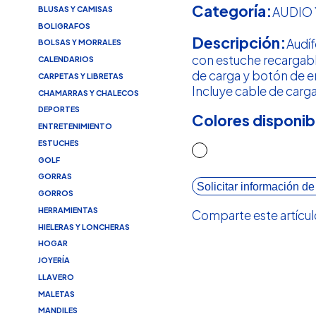
Categoría:
BLUSAS Y CAMISAS
AUDIO 
BOLIGRAFOS
Descripción:
Audí
BOLSAS Y MORRALES
con estuche recargable
CALENDARIOS
de carga y botón de
CARPETAS Y LIBRETAS
Incluye cable de carga
CHAMARRAS Y CHALECOS
DEPORTES
Colores disponib
ENTRETENIMIENTO
ESTUCHES
GOLF
GORRAS
Solicitar información de
GORROS
HERRAMIENTAS
Comparte este artícul
HIELERAS Y LONCHERAS
HOGAR
JOYERÍA
LLAVERO
MALETAS
MANDILES