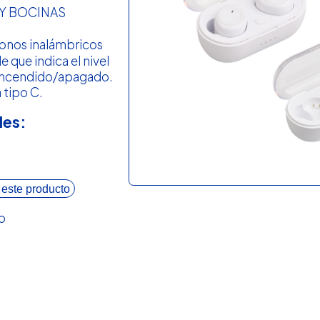
Y BOCINAS
fonos inalámbricos
 que indica el nivel
 encendido/apagado.
 tipo C.
les:
 este producto
o