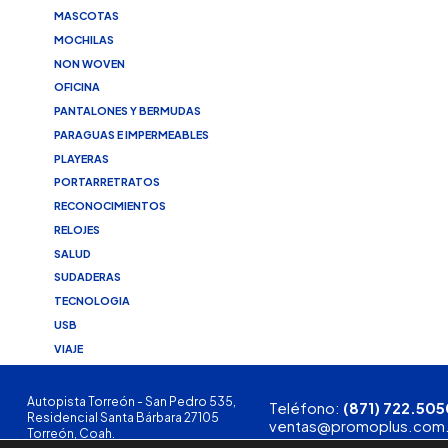
MASCOTAS
MOCHILAS
NON WOVEN
OFICINA
PANTALONES Y BERMUDAS
PARAGUAS E IMPERMEABLES
PLAYERAS
PORTARRETRATOS
RECONOCIMIENTOS
RELOJES
SALUD
SUDADERAS
TECNOLOGIA
USB
VIAJE
Autopista Torreón - San Pedro 535,
Teléfono:
(871) 722.505
Residencial Santa Bárbara 27105
ventas@promoplus.com
Torreón, Coah.