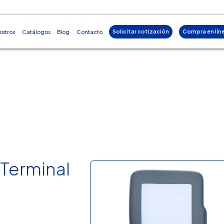
Solicitar cotización
Compra en lín
sotros
Catálogos
Blog
Contacto
 Terminal