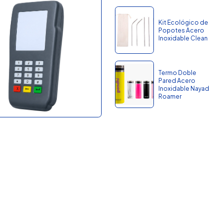
Kit Ecológico de
Popotes Acero
Inoxidable Clean
Termo Doble
Pared Acero
Inoxidable Nayad
Roamer