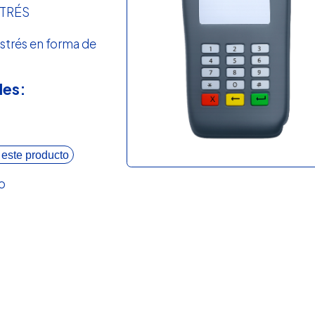
STRÉS
strés en forma de
les:
 este producto
o