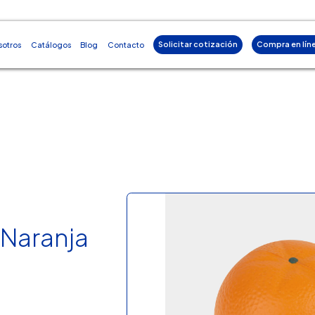
Solicitar cotización
Compra en lín
sotros
Catálogos
Blog
Contacto
 Naranja