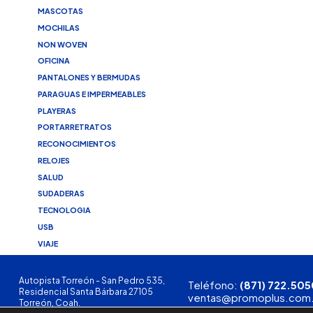
MASCOTAS
MOCHILAS
NON WOVEN
OFICINA
PANTALONES Y BERMUDAS
PARAGUAS E IMPERMEABLES
PLAYERAS
PORTARRETRATOS
RECONOCIMIENTOS
RELOJES
SALUD
SUDADERAS
TECNOLOGIA
USB
VIAJE
Autopista Torreón - San Pedro 535,
Teléfono:
(871) 722.505
Residencial Santa Bárbara 27105
ventas@promoplus.com
Torreón, Coah.