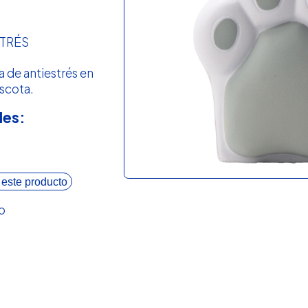
STRÉS
a de antiestrés en
scota.
les:
 este producto
o