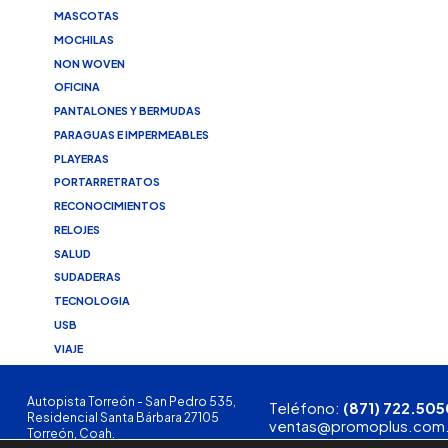
MASCOTAS
MOCHILAS
NON WOVEN
OFICINA
PANTALONES Y BERMUDAS
PARAGUAS E IMPERMEABLES
PLAYERAS
PORTARRETRATOS
RECONOCIMIENTOS
RELOJES
SALUD
SUDADERAS
TECNOLOGIA
USB
VIAJE
Autopista Torreón - San Pedro 535,
Teléfono:
(871) 722.505
Residencial Santa Bárbara 27105
ventas@promoplus.com
Torreón, Coah.