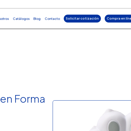
Solicitar cotización
Compra en lín
sotros
Catálogos
Blog
Contacto
 en Forma