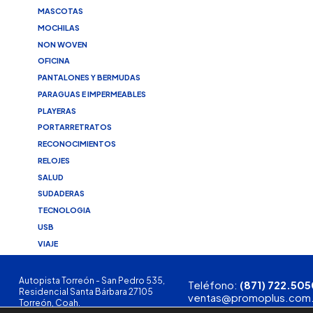
MASCOTAS
MOCHILAS
NON WOVEN
OFICINA
PANTALONES Y BERMUDAS
PARAGUAS E IMPERMEABLES
PLAYERAS
PORTARRETRATOS
RECONOCIMIENTOS
RELOJES
SALUD
SUDADERAS
TECNOLOGIA
USB
VIAJE
Autopista Torreón - San Pedro 535,
Teléfono:
(871) 722.505
Residencial Santa Bárbara 27105
ventas@promoplus.com
Torreón, Coah.