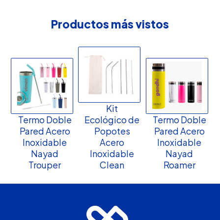
Productos más vistos
Kit
Termo Doble
Ecológico de
Termo Doble
Pared Acero
Popotes
Pared Acero
Inoxidable
Acero
Inoxidable
Nayad
Inoxidable
Nayad
Trouper
Clean
Roamer