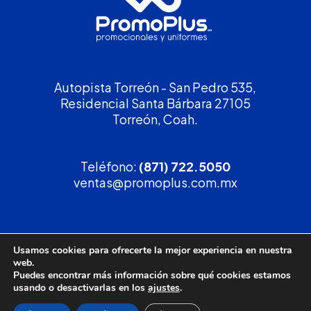
Autopista Torreón - San Pedro 535,
Residencial Santa Bárbara 27105
Torreón, Coah.
Teléfono:
(871) 722.5050
ventas@promoplus.com.mx
¡Solicita tu
cotización
!
Usamos cookies para ofrecerte la mejor experiencia en nuestra
web.
(800) 90 PROMO
Puedes encontrar más información sobre qué cookies estamos
usando o desactivarlas en los
ajustes
.