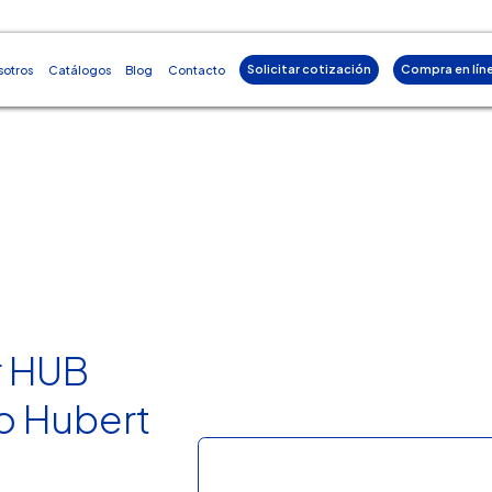
Solicitar cotización
Compra en lín
sotros
Catálogos
Blog
Contacto
r HUB
o Hubert