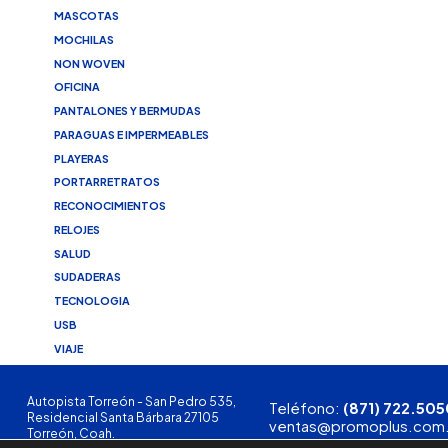
MASCOTAS
MOCHILAS
NON WOVEN
OFICINA
PANTALONES Y BERMUDAS
PARAGUAS E IMPERMEABLES
PLAYERAS
PORTARRETRATOS
RECONOCIMIENTOS
RELOJES
SALUD
SUDADERAS
TECNOLOGIA
USB
VIAJE
Autopista Torreón - San Pedro 535,
Teléfono:
(871) 722.505
Residencial Santa Bárbara 27105
ventas@promoplus.com
Torreón, Coah.