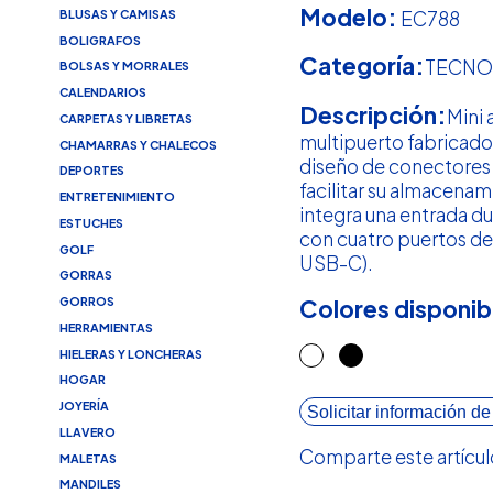
Modelo:
EC788
BLUSAS Y CAMISAS
BOLIGRAFOS
Categoría:
TECNO
BOLSAS Y MORRALES
CALENDARIOS
Descripción:
Mini
CARPETAS Y LIBRETAS
multipuerto fabricado
CHAMARRAS Y CHALECOS
diseño de conectores 
DEPORTES
facilitar su almacenam
ENTRETENIMIENTO
integra una entrada 
ESTUCHES
con cuatro puertos de 
GOLF
USB-C).
GORRAS
GORROS
Colores disponib
HERRAMIENTAS
HIELERAS Y LONCHERAS
HOGAR
JOYERÍA
Solicitar información de
LLAVERO
Comparte este artícul
MALETAS
MANDILES