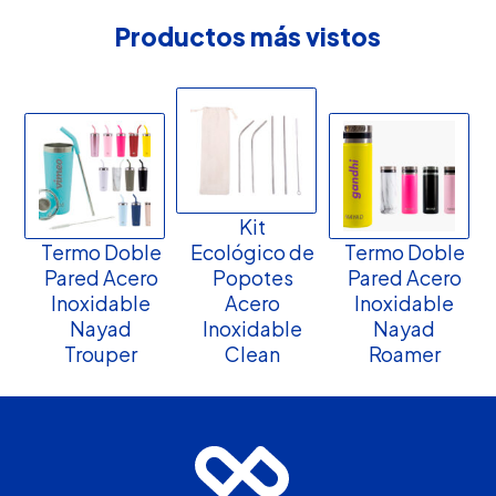
Productos más vistos
Kit
Termo Doble
Ecológico de
Termo Doble
Pared Acero
Popotes
Pared Acero
Inoxidable
Acero
Inoxidable
Nayad
Inoxidable
Nayad
Trouper
Clean
Roamer