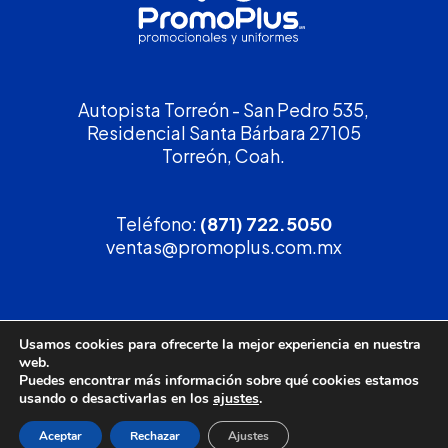
Autopista Torreón - San Pedro 535,
Residencial Santa Bárbara 27105
Torreón, Coah.
Teléfono:
(871) 722.5050
ventas@promoplus.com.mx
¡Solicita tu
cotización
!
Usamos cookies para ofrecerte la mejor experiencia en nuestra
web.
(800) 90 PROMO
Puedes encontrar más información sobre qué cookies estamos
usando o desactivarlas en los
ajustes
.
Aceptar
Rechazar
Ajustes
Política de privacidad