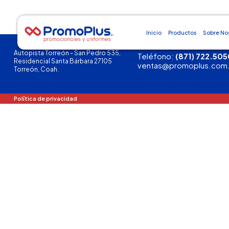
Inicio
Productos
Sobre No
Autopista Torreón - San Pedro 535,
Teléfono:
(871) 722.505
Residencial Santa Bárbara 27105
ventas@promoplus.com
Torreón, Coah.
Política de privacidad