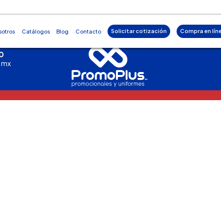
Solicitar cotización
Compra en lín
sotros
Catálogos
Blog
Contacto
0
.mx